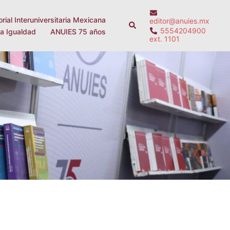
orial Interuniversitaria Mexicana
editor@anuies.mx
Search
5554204900
la Igualdad
ANUIES 75 años
ext. 1101