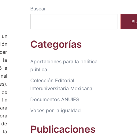
Buscar
B
 un
Categorías
ión
cer
 la
Aportaciones para la política
ó a
pública
nal
Colección Editorial
es).
Interuniversitaria Mexicana
 de
Documentos ANUIES
 fin
ara
Voces por la igualdad
ora
 de
Publicaciones
 la