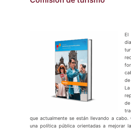
El
di
tu
re
fo
ca
de
La
re
de
tr
que actualmente se están llevando a cabo. 
una política pública orientadas a mejorar 